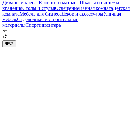
Диваны и кресла
Кровати и матрасы
Шкафы и системы
хранения
Столы и стулья
Освещение
Ванная комната
Детская
комната
Мебель для бизнеса
Декор и аксессуары
Уличная
мебель
Отделочные и строительные
материалы
Спортинвентарь