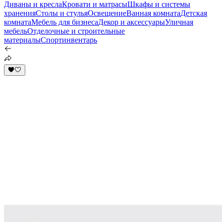
Диваны и кресла
Кровати и матрасы
Шкафы и системы
хранения
Столы и стулья
Освещение
Ванная комната
Детская
комната
Мебель для бизнеса
Декор и аксессуары
Уличная
мебель
Отделочные и строительные
материалы
Спортинвентарь