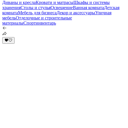
Диваны и кресла
Кровати и матрасы
Шкафы и системы
хранения
Столы и стулья
Освещение
Ванная комната
Детская
комната
Мебель для бизнеса
Декор и аксессуары
Уличная
мебель
Отделочные и строительные
материалы
Спортинвентарь