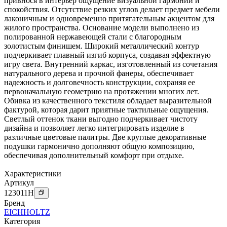
привнося в интерьер ощущение визуальной гармонии и
спокойствия. Отсутствие резких углов делает предмет мебели
лаконичным и одновременно притягательным акцентом для
жилого пространства. Основание модели выполнено из
полированной нержавеющей стали с благородным
золотистым финишем. Широкий металлический контур
подчеркивает плавный изгиб корпуса, создавая эффектную
игру света. Внутренний каркас, изготовленный из сочетания
натурального дерева и прочной фанеры, обеспечивает
надежность и долговечность конструкции, сохраняя ее
первоначальную геометрию на протяжении многих лет.
Обивка из качественного текстиля обладает выразительной
фактурой, которая дарит приятные тактильные ощущения.
Светлый оттенок ткани выгодно подчеркивает чистоту
дизайна и позволяет легко интегрировать изделие в
различные цветовые палитры. Две круглые декоративные
подушки гармонично дополняют общую композицию,
обеспечивая дополнительный комфорт при отдыхе.
Характеристики
Артикул
123011
H
Бренд
EICHHOLTZ
Категория