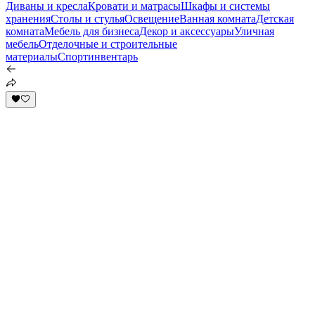
Диваны и кресла
Кровати и матрасы
Шкафы и системы
хранения
Столы и стулья
Освещение
Ванная комната
Детская
комната
Мебель для бизнеса
Декор и аксессуары
Уличная
мебель
Отделочные и строительные
материалы
Спортинвентарь