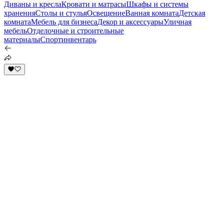
Диваны и кресла
Кровати и матрасы
Шкафы и системы
хранения
Столы и стулья
Освещение
Ванная комната
Детская
комната
Мебель для бизнеса
Декор и аксессуары
Уличная
мебель
Отделочные и строительные
материалы
Спортинвентарь