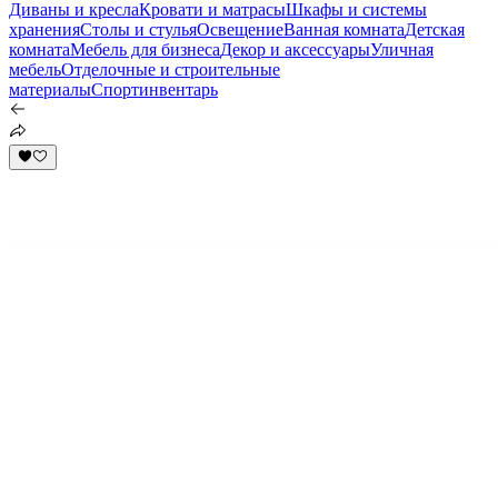
Диваны и кресла
Кровати и матрасы
Шкафы и системы
хранения
Столы и стулья
Освещение
Ванная комната
Детская
комната
Мебель для бизнеса
Декор и аксессуары
Уличная
мебель
Отделочные и строительные
материалы
Спортинвентарь