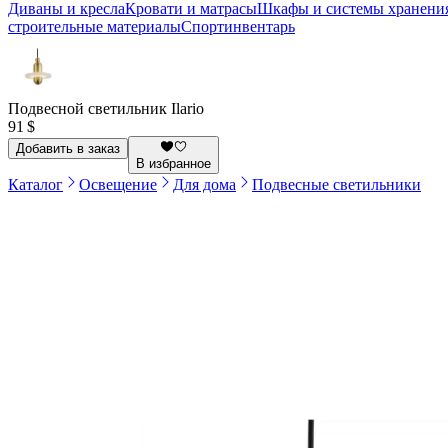
Диваны и кресла
Кровати и матрасы
Шкафы и системы хранени
строительные материалы
Спортинвентарь
Подвесной светильник Ilario
91 $
Добавить в заказ
В избранное
Каталог
Освещение
Для дома
Подвесные светильники