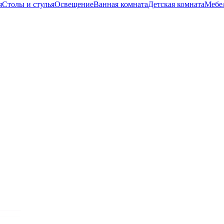
я
Столы и стулья
Освещение
Ванная комната
Детская комната
Мебел