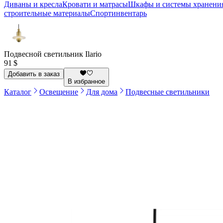
Диваны и кресла
Кровати и матрасы
Шкафы и системы хранени
строительные материалы
Спортинвентарь
Подвесной светильник Ilario
91 $
Добавить в заказ
В избранное
Каталог
Освещение
Для дома
Подвесные светильники