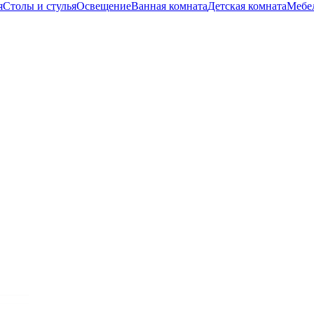
я
Столы и стулья
Освещение
Ванная комната
Детская комната
Мебел