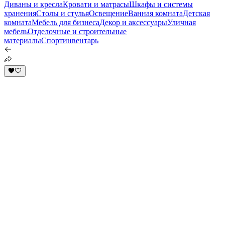
Диваны и кресла
Кровати и матрасы
Шкафы и системы
хранения
Столы и стулья
Освещение
Ванная комната
Детская
комната
Мебель для бизнеса
Декор и аксессуары
Уличная
мебель
Отделочные и строительные
материалы
Спортинвентарь