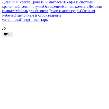
Диваны и кресла
Кровати и матрасы
Шкафы и системы
хранения
Столы и стулья
Освещение
Ванная комната
Детская
комната
Мебель для бизнеса
Декор и аксессуары
Уличная
мебель
Отделочные и строительные
материалы
Спортинвентарь