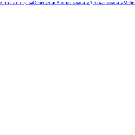
я
Столы и стулья
Освещение
Ванная комната
Детская комната
Мебел