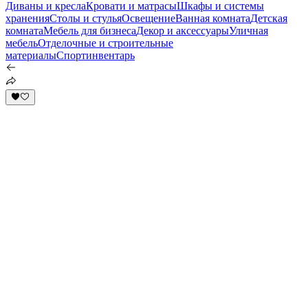
Диваны и кресла
Кровати и матрасы
Шкафы и системы
хранения
Столы и стулья
Освещение
Ванная комната
Детская
комната
Мебель для бизнеса
Декор и аксессуары
Уличная
мебель
Отделочные и строительные
материалы
Спортинвентарь