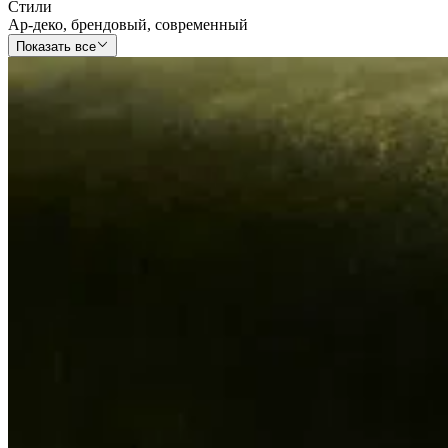
Стили
Ар-деко
,
брендовый
,
современный
Показать все