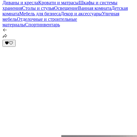
Диваны и кресла
Кровати и матрасы
Шкафы и системы
хранения
Столы и стулья
Освещение
Ванная комната
Детская
комната
Мебель для бизнеса
Декор и аксессуары
Уличная
мебель
Отделочные и строительные
материалы
Спортинвентарь