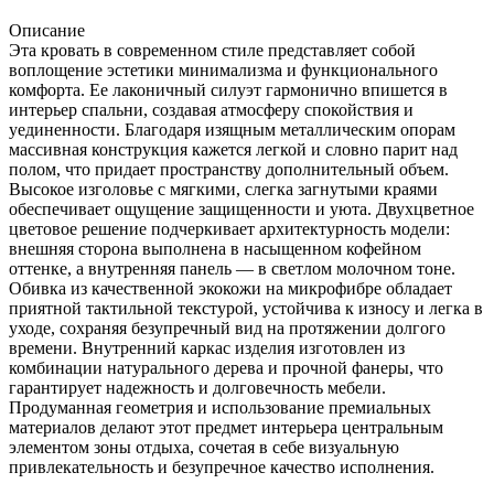
Описание
Эта кровать в современном стиле представляет собой
воплощение эстетики минимализма и функционального
комфорта. Ее лаконичный силуэт гармонично впишется в
интерьер спальни, создавая атмосферу спокойствия и
уединенности. Благодаря изящным металлическим опорам
массивная конструкция кажется легкой и словно парит над
полом, что придает пространству дополнительный объем.
Высокое изголовье с мягкими, слегка загнутыми краями
обеспечивает ощущение защищенности и уюта. Двухцветное
цветовое решение подчеркивает архитектурность модели:
внешняя сторона выполнена в насыщенном кофейном
оттенке, а внутренняя панель — в светлом молочном тоне.
Обивка из качественной экокожи на микрофибре обладает
приятной тактильной текстурой, устойчива к износу и легка в
уходе, сохраняя безупречный вид на протяжении долгого
времени. Внутренний каркас изделия изготовлен из
комбинации натурального дерева и прочной фанеры, что
гарантирует надежность и долговечность мебели.
Продуманная геометрия и использование премиальных
материалов делают этот предмет интерьера центральным
элементом зоны отдыха, сочетая в себе визуальную
привлекательность и безупречное качество исполнения.