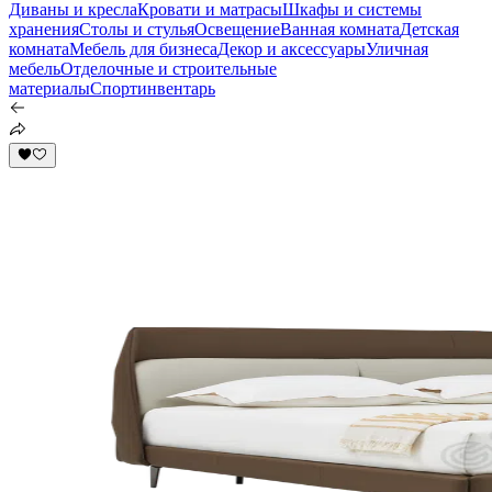
Диваны и кресла
Кровати и матрасы
Шкафы и системы
хранения
Столы и стулья
Освещение
Ванная комната
Детская
комната
Мебель для бизнеса
Декор и аксессуары
Уличная
мебель
Отделочные и строительные
материалы
Спортинвентарь