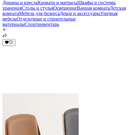
Диваны и кресла
Кровати и матрасы
Шкафы и системы
хранения
Столы и стулья
Освещение
Ванная комната
Детская
комната
Мебель для бизнеса
Декор и аксессуары
Уличная
мебель
Отделочные и строительные
материалы
Спортинвентарь