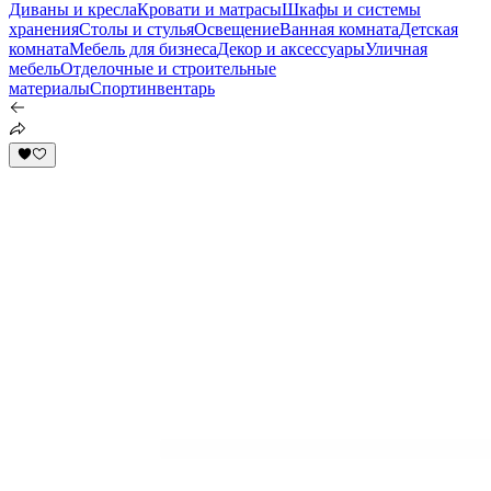
Диваны и кресла
Кровати и матрасы
Шкафы и системы
хранения
Столы и стулья
Освещение
Ванная комната
Детская
комната
Мебель для бизнеса
Декор и аксессуары
Уличная
мебель
Отделочные и строительные
материалы
Спортинвентарь