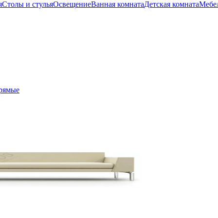
я
Столы и стулья
Освещение
Ванная комната
Детская комната
Мебел
рямые