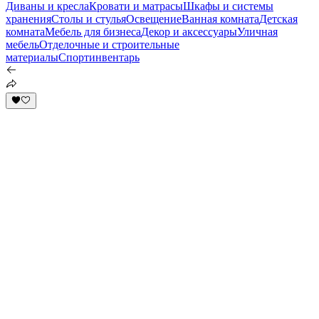
Диваны и кресла
Кровати и матрасы
Шкафы и системы
хранения
Столы и стулья
Освещение
Ванная комната
Детская
комната
Мебель для бизнеса
Декор и аксессуары
Уличная
мебель
Отделочные и строительные
материалы
Спортинвентарь