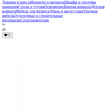
Диваны и кресла
Кровати и матрасы
Шкафы и системы
хранения
Столы и стулья
Освещение
Ванная комната
Детская
комната
Мебель для бизнеса
Декор и аксессуары
Уличная
мебель
Отделочные и строительные
материалы
Спортинвентарь