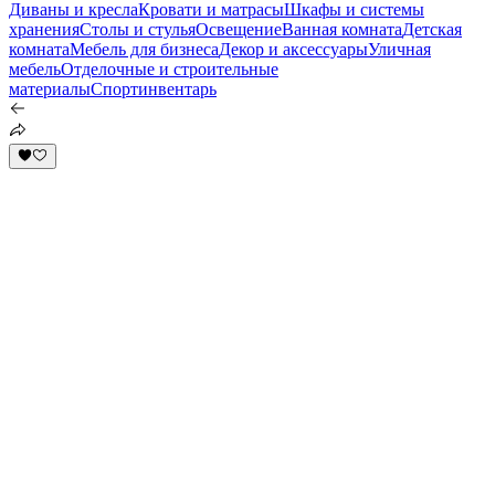
Диваны и кресла
Кровати и матрасы
Шкафы и системы
хранения
Столы и стулья
Освещение
Ванная комната
Детская
комната
Мебель для бизнеса
Декор и аксессуары
Уличная
мебель
Отделочные и строительные
материалы
Спортинвентарь