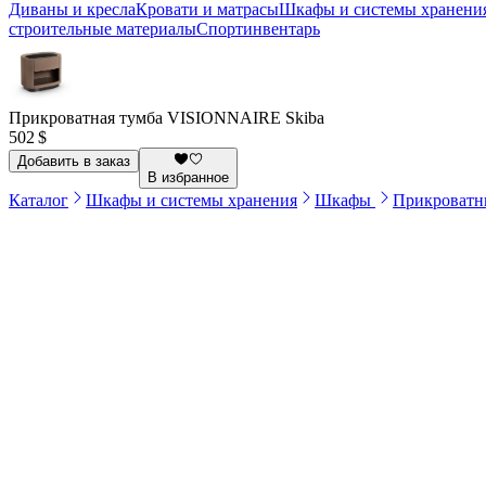
Диваны и кресла
Кровати и матрасы
Шкафы и системы хранени
строительные материалы
Спортинвентарь
Прикроватная тумба VISIONNAIRE Skiba
502 $
Добавить в заказ
В избранное
Каталог
Шкафы и системы хранения
Шкафы
Прикроватн