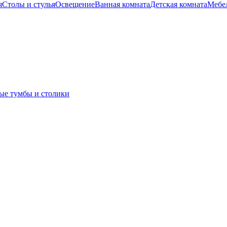
я
Столы и стулья
Освещение
Ванная комната
Детская комната
Мебел
ые тумбы и столики