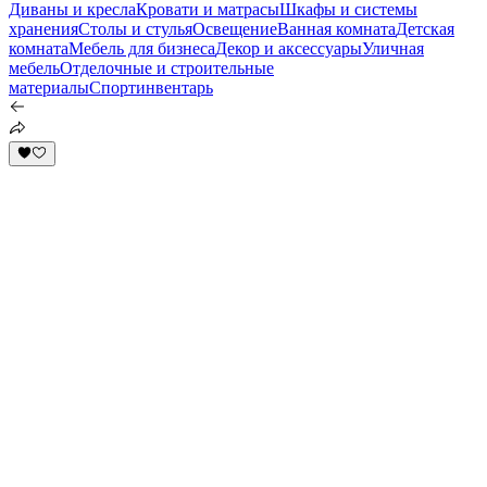
Диваны и кресла
Кровати и матрасы
Шкафы и системы
хранения
Столы и стулья
Освещение
Ванная комната
Детская
комната
Мебель для бизнеса
Декор и аксессуары
Уличная
мебель
Отделочные и строительные
материалы
Спортинвентарь