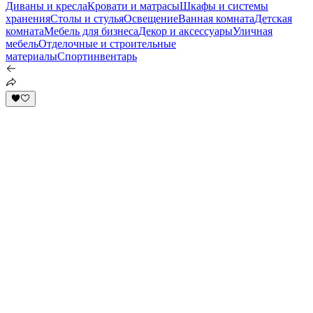
Диваны и кресла
Кровати и матрасы
Шкафы и системы
хранения
Столы и стулья
Освещение
Ванная комната
Детская
комната
Мебель для бизнеса
Декор и аксессуары
Уличная
мебель
Отделочные и строительные
материалы
Спортинвентарь