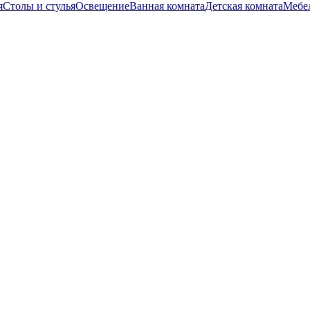
я
Столы и стулья
Освещение
Ванная комната
Детская комната
Мебел