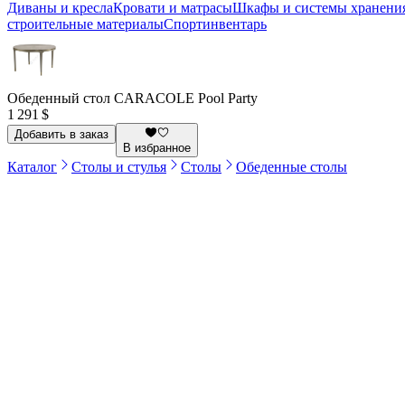
Диваны и кресла
Кровати и матрасы
Шкафы и системы хранени
строительные материалы
Спортинвентарь
Обеденный стол CARACOLE Pool Party
1 291 $
Добавить в заказ
В избранное
Каталог
Столы и стулья
Столы
Обеденные столы