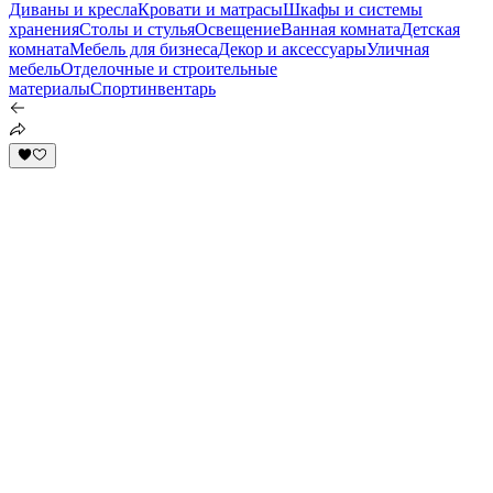
Диваны и кресла
Кровати и матрасы
Шкафы и системы
хранения
Столы и стулья
Освещение
Ванная комната
Детская
комната
Мебель для бизнеса
Декор и аксессуары
Уличная
мебель
Отделочные и строительные
материалы
Спортинвентарь