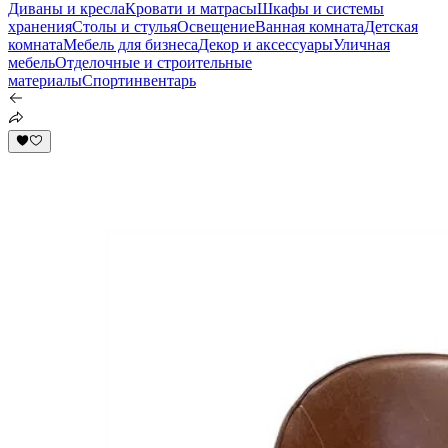
Диваны и кресла
Кровати и матрасы
Шкафы и системы
хранения
Столы и стулья
Освещение
Ванная комната
Детская
комната
Мебель для бизнеса
Декор и аксессуары
Уличная
мебель
Отделочные и строительные
материалы
Спортинвентарь