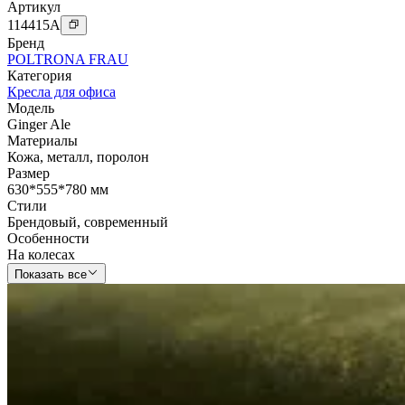
Артикул
114415
A
Бренд
POLTRONA FRAU
Категория
Кресла для офиса
Модель
Ginger Ale
Материалы
Кожа
,
металл
,
поролон
Размер
630*555*780 мм
Стили
Брендовый
,
современный
Особенности
На колесах
Показать все