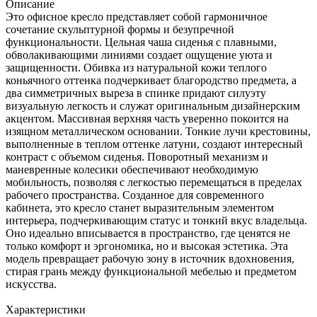
Описание
Это офисное кресло представляет собой гармоничное
сочетание скульптурной формы и безупречной
функциональности. Цельная чаша сиденья с плавными,
обволакивающими линиями создает ощущение уюта и
защищенности. Обивка из натуральной кожи теплого
коньячного оттенка подчеркивает благородство предмета, а
два симметричных выреза в спинке придают силуэту
визуальную легкость и служат оригинальным дизайнерским
акцентом. Массивная верхняя часть уверенно покоится на
изящном металлическом основании. Тонкие лучи крестовины,
выполненные в теплом оттенке латуни, создают интересный
контраст с объемом сиденья. Поворотный механизм и
маневренные колесики обеспечивают необходимую
мобильность, позволяя с легкостью перемещаться в пределах
рабочего пространства. Созданное для современного
кабинета, это кресло станет выразительным элементом
интерьера, подчеркивающим статус и тонкий вкус владельца.
Оно идеально вписывается в пространство, где ценятся не
только комфорт и эргономика, но и высокая эстетика. Эта
модель превращает рабочую зону в источник вдохновения,
стирая грань между функциональной мебелью и предметом
искусства.
Характеристики