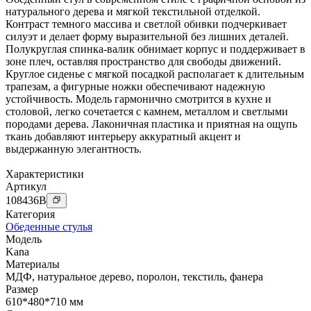
натурального дерева и мягкой текстильной отделкой.
Контраст темного массива и светлой обивки подчеркивает
силуэт и делает форму выразительной без лишних деталей.
Полукруглая спинка-валик обнимает корпус и поддерживает в
зоне плеч, оставляя пространство для свободы движений.
Круглое сиденье с мягкой посадкой располагает к длительным
трапезам, а фигурные ножки обеспечивают надежную
устойчивость. Модель гармонично смотрится в кухне и
столовой, легко сочетается с камнем, металлом и светлыми
породами дерева. Лаконичная пластика и приятная на ощупь
ткань добавляют интерьеру аккуратный акцент и
выдержанную элегантность.
Характеристики
Артикул
108436
B
Категория
Обеденные стулья
Модель
Kana
Материалы
МДФ
,
натуральное дерево
,
поролон
,
текстиль
,
фанера
Размер
610*480*710 мм