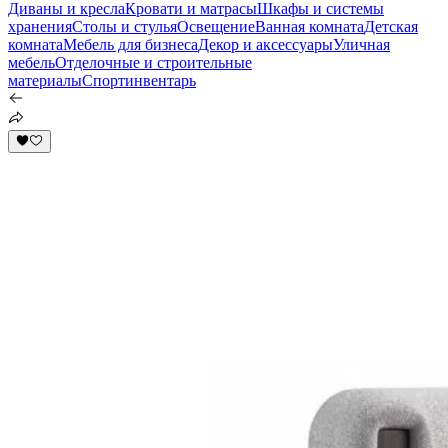
Диваны и кресла
Кровати и матрасы
Шкафы и системы
хранения
Столы и стулья
Освещение
Ванная комната
Детская
комната
Мебель для бизнеса
Декор и аксессуары
Уличная
мебель
Отделочные и строительные
материалы
Спортинвентарь