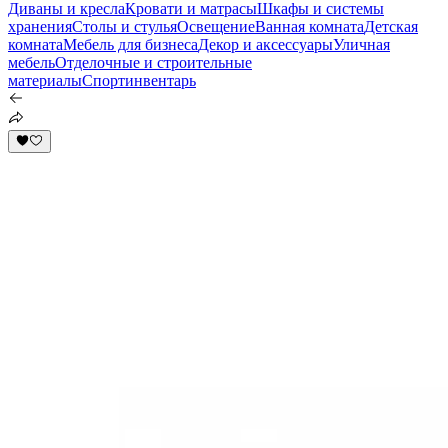
Диваны и кресла
Кровати и матрасы
Шкафы и системы
хранения
Столы и стулья
Освещение
Ванная комната
Детская
комната
Мебель для бизнеса
Декор и аксессуары
Уличная
мебель
Отделочные и строительные
материалы
Спортинвентарь