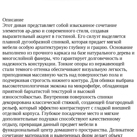
Описание
Этот диван представляет собой изысканное сочетание
элементов ар-деко и современного стиля, создавая
выразительный акцент в гостиной. Его силуэт выделяется
плавной дугообразной спинкой, которая придает мягкой
мебели особую архитектурную глубину и грацию. Основание
выполнено из прочного каркаса на базе натурального дерева и
многослойной фанеры, что гарантирует долговечность и
надежность конструкции. Тонкие опоры из нержавеющей
стали темного оттенка обеспечивают визуальную легкость,
приподнимая массивную часть над поверхностью пола и
подчеркивая строгость нижнего контура. Для обивки выбрана
высокотехнологичная экокожа на микрофибре, обладающая
приятной бархатистой текстурой и высокой
износостойкостью. Внутренняя поверхность спинки
декорирована классической стяжкой, создающей благородный
рельеф, который эффектно контрастирует с гладкой внешней
отделкой корпуса. Глубокое посадочное место и мягкие
дополнительные подушки способствуют качественному
отдыху, превращая данный предмет мебели в
функциональный центр домашнего пространства. Деликатное
сочетание материалов и выверенных форм делает объект