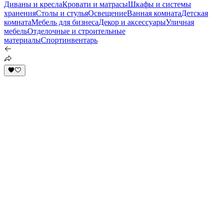
Диваны и кресла
Кровати и матрасы
Шкафы и системы
хранения
Столы и стулья
Освещение
Ванная комната
Детская
комната
Мебель для бизнеса
Декор и аксессуары
Уличная
мебель
Отделочные и строительные
материалы
Спортинвентарь