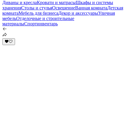
Диваны и кресла
Кровати и матрасы
Шкафы и системы
хранения
Столы и стулья
Освещение
Ванная комната
Детская
комната
Мебель для бизнеса
Декор и аксессуары
Уличная
мебель
Отделочные и строительные
материалы
Спортинвентарь