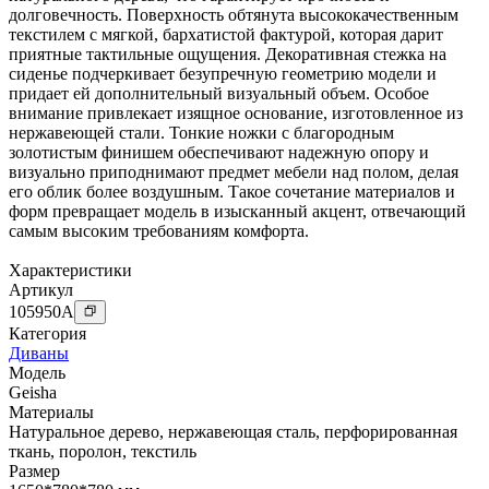
долговечность. Поверхность обтянута высококачественным
текстилем с мягкой, бархатистой фактурой, которая дарит
приятные тактильные ощущения. Декоративная стежка на
сиденье подчеркивает безупречную геометрию модели и
придает ей дополнительный визуальный объем. Особое
внимание привлекает изящное основание, изготовленное из
нержавеющей стали. Тонкие ножки с благородным
золотистым финишем обеспечивают надежную опору и
визуально приподнимают предмет мебели над полом, делая
его облик более воздушным. Такое сочетание материалов и
форм превращает модель в изысканный акцент, отвечающий
самым высоким требованиям комфорта.
Характеристики
Артикул
105950
A
Категория
Диваны
Модель
Geisha
Материалы
Натуральное дерево
,
нержавеющая сталь
,
перфорированная
ткань
,
поролон
,
текстиль
Размер