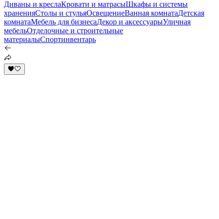
Диваны и кресла
Кровати и матрасы
Шкафы и системы
хранения
Столы и стулья
Освещение
Ванная комната
Детская
комната
Мебель для бизнеса
Декор и аксессуары
Уличная
мебель
Отделочные и строительные
материалы
Спортинвентарь