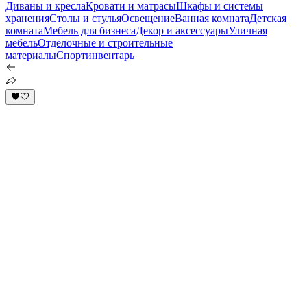
Диваны и кресла
Кровати и матрасы
Шкафы и системы
хранения
Столы и стулья
Освещение
Ванная комната
Детская
комната
Мебель для бизнеса
Декор и аксессуары
Уличная
мебель
Отделочные и строительные
материалы
Спортинвентарь