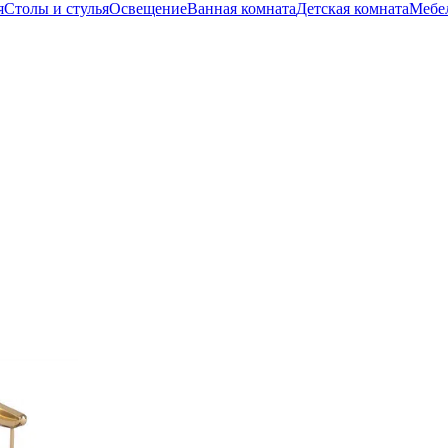
я
Столы и стулья
Освещение
Ванная комната
Детская комната
Мебел