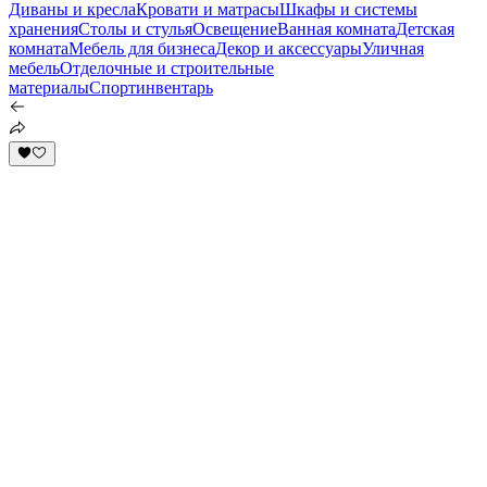
Диваны и кресла
Кровати и матрасы
Шкафы и системы
хранения
Столы и стулья
Освещение
Ванная комната
Детская
комната
Мебель для бизнеса
Декор и аксессуары
Уличная
мебель
Отделочные и строительные
материалы
Спортинвентарь