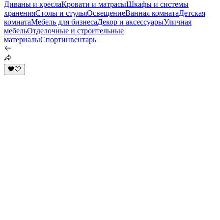
Диваны и кресла
Кровати и матрасы
Шкафы и системы
хранения
Столы и стулья
Освещение
Ванная комната
Детская
комната
Мебель для бизнеса
Декор и аксессуары
Уличная
мебель
Отделочные и строительные
материалы
Спортинвентарь