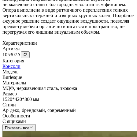
нержавеющей стали с благородным золотистым финишем.
Опора выполнена в виде ритмичного переплетения тонких
вертикальных стержней и изящных крупных колец. Подобное
ажурное решение создает ощущение воздушности, позволяя
предмету мебели органично вписаться в пространство, не
перегружая его лишним визуальным объемом.
Характеристики
Артикул
105307
A
Категория
Консоли
Модель
Burlesque
Материалы
МДФ
,
нержавеющая сталь
,
экокожа
Размер
1520*420*860 мм
Стили
Ар-деко
,
брендовый
,
современный
Особенности
С ящиками
Показать все