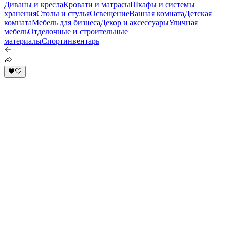
Диваны и кресла
Кровати и матрасы
Шкафы и системы
хранения
Столы и стулья
Освещение
Ванная комната
Детская
комната
Мебель для бизнеса
Декор и аксессуары
Уличная
мебель
Отделочные и строительные
материалы
Спортинвентарь