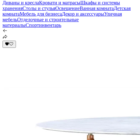
Диваны и кресла
Кровати и матрасы
Шкафы и системы
хранения
Столы и стулья
Освещение
Ванная комната
Детская
комната
Мебель для бизнеса
Декор и аксессуары
Уличная
мебель
Отделочные и строительные
материалы
Спортинвентарь