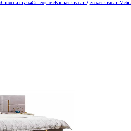
я
Столы и стулья
Освещение
Ванная комната
Детская комната
Мебел