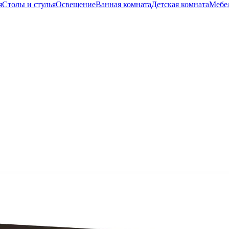
я
Столы и стулья
Освещение
Ванная комната
Детская комната
Мебел