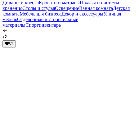
Диваны и кресла
Кровати и матрасы
Шкафы и системы
хранения
Столы и стулья
Освещение
Ванная комната
Детская
комната
Мебель для бизнеса
Декор и аксессуары
Уличная
мебель
Отделочные и строительные
материалы
Спортинвентарь