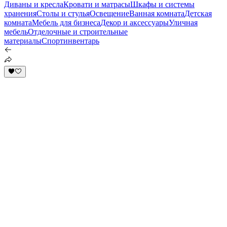
Диваны и кресла
Кровати и матрасы
Шкафы и системы
хранения
Столы и стулья
Освещение
Ванная комната
Детская
комната
Мебель для бизнеса
Декор и аксессуары
Уличная
мебель
Отделочные и строительные
материалы
Спортинвентарь