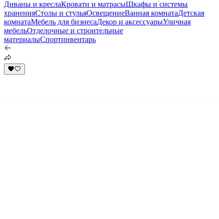
Диваны и кресла
Кровати и матрасы
Шкафы и системы
хранения
Столы и стулья
Освещение
Ванная комната
Детская
комната
Мебель для бизнеса
Декор и аксессуары
Уличная
мебель
Отделочные и строительные
материалы
Спортинвентарь