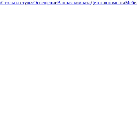
я
Столы и стулья
Освещение
Ванная комната
Детская комната
Мебел