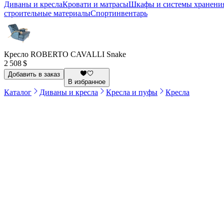
Диваны и кресла
Кровати и матрасы
Шкафы и системы хранени
строительные материалы
Спортинвентарь
Кресло ROBERTO CAVALLI Snake
2 508 $
Добавить в заказ
В избранное
Каталог
Диваны и кресла
Кресла и пуфы
Кресла