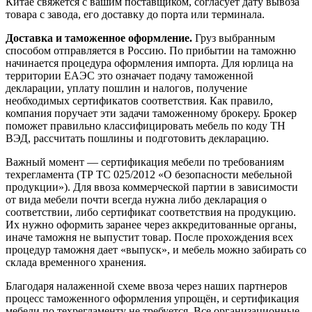
Китае свяжется с вашим поставщиком, согласует дату вывоза
товара с завода, его доставку до порта или терминала.
Доставка и таможенное оформление.
Груз выбранным
способом отправляется в Россию. По прибытии на таможню
начинается процедура оформления импорта. Для юрлица на
территории ЕАЭС это означает подачу таможенной
декларации, уплату пошлин и налогов, получение
необходимых сертификатов соответствия. Как правило,
компания поручает эти задачи таможенному брокеру. Брокер
поможет правильно классифицировать мебель по коду ТН
ВЭД, рассчитать пошлины и подготовить декларацию​.
Важный момент — сертификация мебели по требованиям
техрегламента (ТР ТС 025/2012 «О безопасности мебельной
продукции»). Для ввоза коммерческой партии в зависимости
от вида мебели почти всегда нужна либо декларация о
соответствии, либо сертификат соответствия на продукцию​.
Их нужно оформить заранее через аккредитованные органы,
иначе таможня не выпустит товар. После прохождения всех
процедур таможня дает «выпуск», и мебель можно забирать со
склада временного хранения.
Благодаря налаженной схеме ввоза через наших партнеров
процесс таможенного оформления упрощён, и сертификация
мебели по техрегламенту не требуется. Все организационные