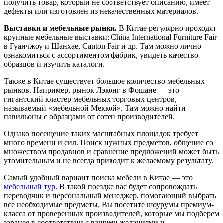
получить товар, который не соответствует описанию, имеет
дефекты или изготовлен из некачественных материалов.
Выставки и мебельные рынки.
В Китае регулярно проходят
крупные мебельные выставки: China International Furniture Fair
в Гуанчжоу и Шанхае, Canton Fair и др. Там можно лично
ознакомиться с ассортиментом фабрик, увидеть качество
образцов и изучить каталоги.
Также в Китае существует большое количество мебельных
рынков. Например, рынок Лэконг в Фошане — это
гигантский кластер мебельных торговых центров,
называемый «мебельной Меккой». Там можно найти
павильоны с образцами от сотен производителей.
Однако посещение таких масштабных площадок требует
много времени и сил. Поиск нужных предметов, общение со
множеством продавцов и сравнение предложений может быть
утомительным и не всегда приводит к желаемому результату.
Самый удобный вариант поиска мебели в Китае — это
мебельный тур
. В такой поездке вас будет сопровождать
переводчик и персональный менеджер, помогающий выбрать
все необходимые предметы. Вы посетите шоурумы премиум-
класса от проверенных производителей, которые мы подберем
заранее в соответствии с вашими желаниями и