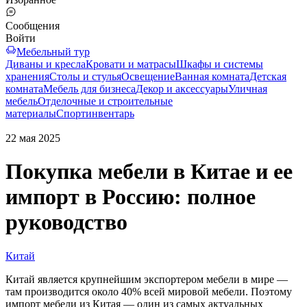
Сообщения
Войти
Мебельный тур
Диваны и кресла
Кровати и матрасы
Шкафы и системы
хранения
Столы и стулья
Освещение
Ванная комната
Детская
комната
Мебель для бизнеса
Декор и аксессуары
Уличная
мебель
Отделочные и строительные
материалы
Спортинвентарь
22 мая 2025
Покупка мебели в Китае и ее
импорт в Россию: полное
руководство
Китай
Китай является крупнейшим экспортером мебели в мире​ —
там производится около 40% всей мировой мебели​. Поэтому
импорт мебели из Китая — один из самых актуальных