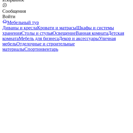
Сообщения
Войти
Мебельный тур
Диваны и кресла
Кровати и матрасы
Шкафы и системы
хранения
Столы и стулья
Освещение
Ванная комната
Детская
комната
Мебель для бизнеса
Декор и аксессуары
Уличная
мебель
Отделочные и строительные
материалы
Спортинвентарь