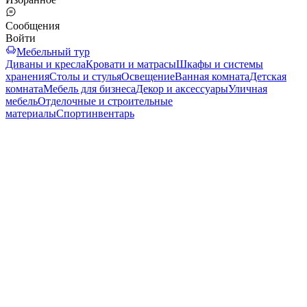
Сообщения
Войти
Мебельный тур
Диваны и кресла
Кровати и матрасы
Шкафы и системы
хранения
Столы и стулья
Освещение
Ванная комната
Детская
комната
Мебель для бизнеса
Декор и аксессуары
Уличная
мебель
Отделочные и строительные
материалы
Спортинвентарь