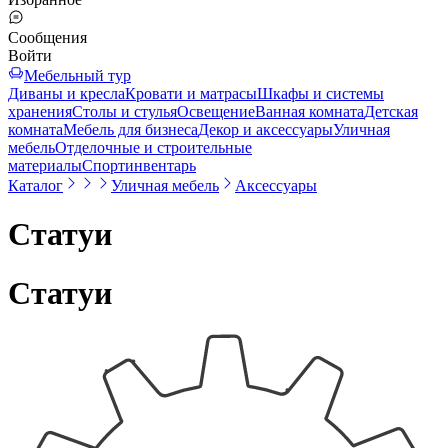
Сообщения
Войти
Мебельный тур
Диваны и кресла
Кровати и матрасы
Шкафы и системы
хранения
Столы и стулья
Освещение
Ванная комната
Детская
комната
Мебель для бизнеса
Декор и аксессуары
Уличная
мебель
Отделочные и строительные
материалы
Спортинвентарь
Каталог
Уличная мебель
Аксессуары
Статуи
Статуи