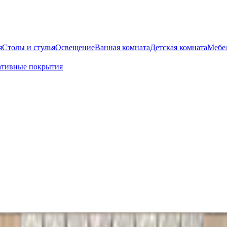
я
Столы и стулья
Освещение
Ванная комната
Детская комната
Мебел
ативные покрытия