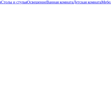
я
Столы и стулья
Освещение
Ванная комната
Детская комната
Мебел