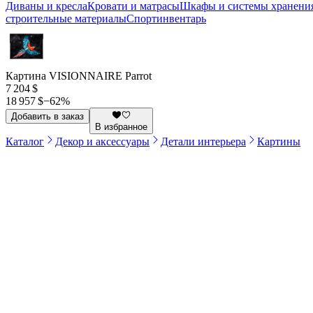
Диваны и кресла
Кровати и матрасы
Шкафы и системы хранени
строительные материалы
Спортинвентарь
Картина VISIONNAIRE Parrot
7 204 $
18 957 $
−
62
%
Добавить в заказ
В избранное
Каталог
Декор и аксессуары
Детали интерьера
Картины