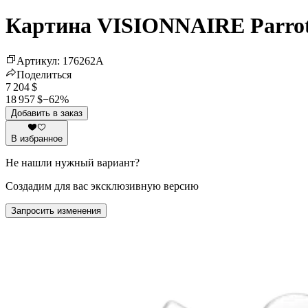
Картина VISIONNAIRE Parro
Артикул
:
176262
A
Поделиться
7 204 $
18 957 $
−
62
%
Добавить в заказ
В избранное
Не нашли нужный вариант?
Создадим для вас эксклюзивную версию
Запросить изменения