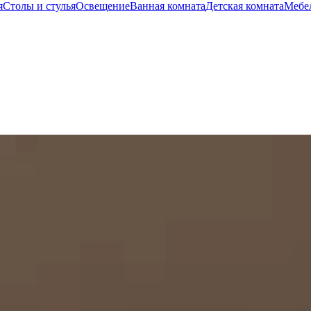
я
Столы и стулья
Освещение
Ванная комната
Детская комната
Мебел