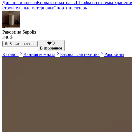
Диваны и кресла
Кровати и матрасы
Шкафы и системы хранени
строительные материалы
Спортинвентарь
Раковина Sapolis
346 $
Добавить в заказ
В избранное
Каталог
Ванная комната
Базовая сантехника
Раковины